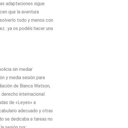
las adaptaciones sigue
cen que la aventura
solverlo todo y menos con
vez…ya os podéis hacer una
licia sin mediar
ón y media sesión para
ediación de Bianca Watson,
 derecho internacional.
radas de «Leyes» a
ocabulario adecuado y otras
do se dedicaba a tareas no
la sesión por