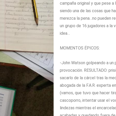
campaña original y que pese a 
siendo una de las cosas que ha
merezca la pena…no pueden re
un grupo de 16 jugadores a la 
idea…
MOMENTOS ÉPICOS:
-John Watson golpeando a un po
provocación. RESULTADO: prisi
sacarlo de la cárcel tras la m
abogada de la F.A.R. experta en
(vamos, que tuvo que hacer ti
cascoporro, intentar usar el v
lindezas mientras el encarcela
acabadas y quedando fuera de 