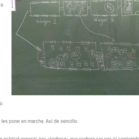
ra
a
o.
les pone en marcha. Así de sencillo.
a actitud general, por «tediosa» que pudiera ser por el contenido