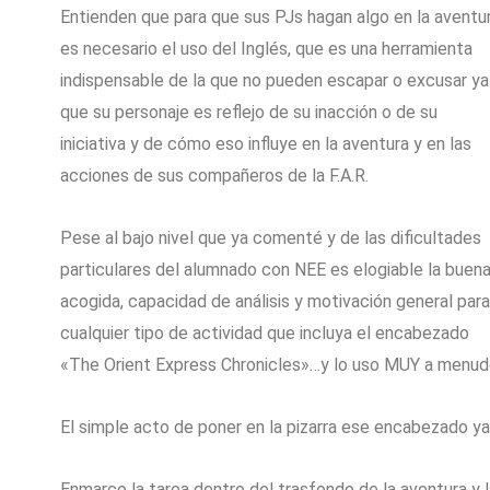
Entienden que para que sus PJs hagan algo en la aventu
es necesario el uso del Inglés, que es una herramienta
indispensable de la que no pueden escapar o excusar ya
que su personaje es reflejo de su inacción o de su
iniciativa y de cómo eso influye en la aventura y en las
acciones de sus compañeros de la F.A.R.
Pese al bajo nivel que ya comenté y de las dificultades
particulares del alumnado con NEE es elogiable la buen
acogida, capacidad de análisis y motivación general para
cualquier tipo de actividad que incluya el encabezado
«The Orient Express Chronicles»…y lo uso MUY a menud
El simple acto de poner en la pizarra ese encabezado ya 
Enmarco la tarea dentro del trasfondo de la aventura y l