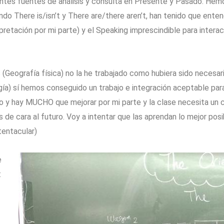
rentes fuentes de análisis y consulta en Presente y Pasado. He
do There is/isn’t y There are/there aren’t, han tenido que ente
pretación por mi parte) y el Speaking imprescindible para interac
 (Geografía física) no la he trabajado como hubiera sido necesar
gía) sí hemos conseguido un trabajo e integración aceptable para
ho y hay MUCHO que mejorar por mi parte y la clase necesita un 
s de cara al futuro. Voy a intentar que las aprendan lo mejor pos
tentacular)
e
: