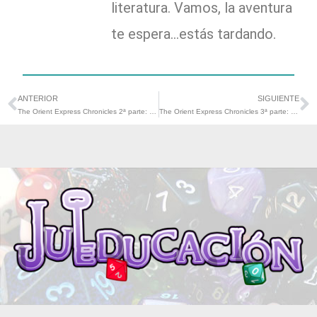
literatura. Vamos, la aventura
te espera...estás tardando.
ANTERIOR
SIGUIENTE
Ant
S
The Orient Express Chronicles 2ª parte: Empieza nuestro viaje…primeros pasitos de la F.A.R.
The Orient Express Chronicles 3ª parte: Final de Trimestre