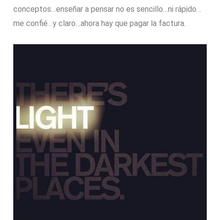
conceptos…enseñar a pensar no es sencillo…ni rápido…
me confié…y claro…ahora hay que pagar la factura.