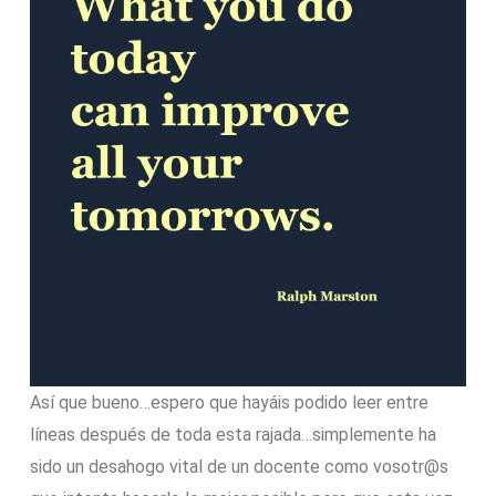
Así que bueno…espero que hayáis podido leer entre
líneas después de toda esta rajada…simplemente ha
sido un desahogo vital de un docente como vosotr@s