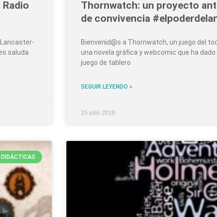
B Radio
Thornwatch: un proyecto anti-
de convivencia #elpoderdelan
 Lancaster-
Bienvenid@s a Thornwatch, un juego del tod
les saluda
una novela gráfica y webcomic que ha dado e
juego de tablero
SEGUIR LEYENDO »
25 julio 2018
 DIDÁCTICAS