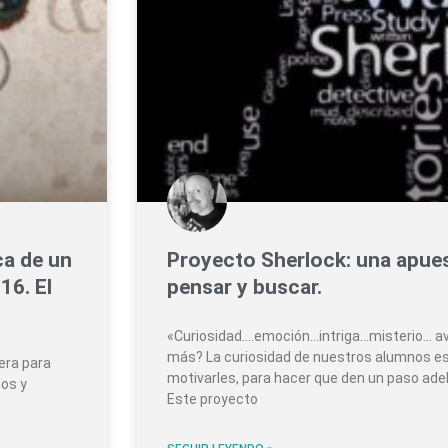
ca de un
Proyecto Sherlock: una apues
16. El
pensar y buscar.
«Curiosidad….emoción…intriga…misterio… 
más? La curiosidad de nuestros alumnos es l
era para
motivarles, para hacer que den un paso ade
ños y
Este proyecto