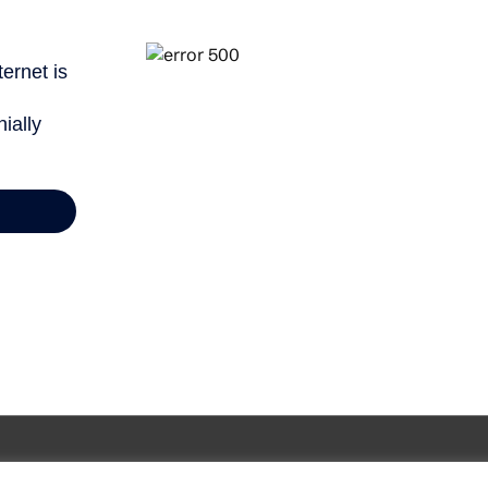
 derechos reservados | Desarrollado por
livire.es
|
Aviso Legal
|