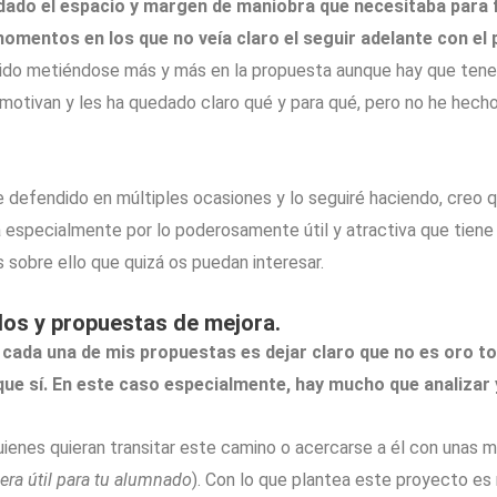
ado el espacio y margen de maniobra que necesitaba para f
mentos en los que no veía claro el seguir adelante con el
ido metiéndose más y más en la propuesta aunque hay que tener 
es motivan y les ha quedado claro qué y para qué, pero no he hech
 defendido en múltiples ocasiones y lo seguiré haciendo, creo q
a especialmente por lo poderosamente útil y atractiva que tiene l
es sobre ello que quizá os puedan interesar.
os y propuestas de mejora.
 cada una de mis propuestas es dejar claro que no es oro to
ue sí. En este caso especialmente, hay mucho que analizar 
ienes quieran transitar este camino o acercarse a él con unas m
ra útil para tu alumnado
). Con lo que plantea este proyecto e