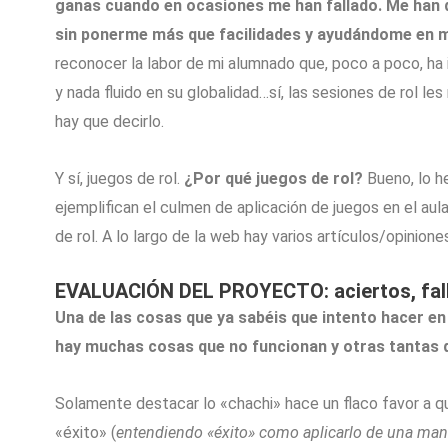
ganas cuando en ocasiones me han fallado. Me han d
sin ponerme más que facilidades y ayudándome en mo
reconocer la labor de mi alumnado que, poco a poco, ha 
y nada fluido en su globalidad…sí, las sesiones de rol l
hay que decirlo.
Y sí, juegos de rol.
¿Por qué juegos de rol?
Bueno, lo he
ejemplifican el culmen de aplicación de juegos en el aul
de rol. A lo largo de la web hay varios artículos/opinion
EVALUACIÓN DEL PROYECTO: aciertos, fall
Una de las cosas que ya sabéis que intento hacer en
hay muchas cosas que no funcionan y otras tantas q
Solamente destacar lo «chachi» hace un flaco favor a qu
«éxito» (
entendiendo «éxito» como aplicarlo de una mane