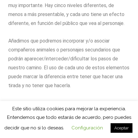
muy importante. Hay cinco niveles diferentes, de
menos a más presentable, y cada uno tiene un efecto
diferente, en función del público que vea al personaje.
Añadimos que podremos incorporar y/o asociar
compañeros animales o personajes secundarios que
podrán aparecer/interceder/dificultar los pasos de
nuestro camino. El uso de cada uno de estos elementos
puede marcar la diferencia entre tener que hacer una
tirada y no tener que hacerla.
Lo que propone esta primera saga es jugar los años de
Este sitio utiliza cookies para mejorar la experiencia.
esa Paz Frágil, justo después de que las naciones
Entendemos que todo estarás de acuerdo, pero puedes
firmaran una paz duradera después de décadas con
decidir que no si lo deseas.
Configuración
Aceptar
todo tipo de conflictos y guerras. Ahora toca construir,