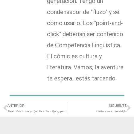
generación. Tengo un
condensador de "fluzo" y sé
cómo usarlo. Los "point-and-
click" deberían ser contenido
de Competencia Lingüística.
El cómic es cultura y
literatura. Vamos, la aventura
te espera...estás tardando.
ANTERIOR
SIGUIENTE
Ant
S
Thornwatch: un proyecto anti-bullying para el plan de convivencia #elpoderdelanarrativa
Carta a mis maestr@s