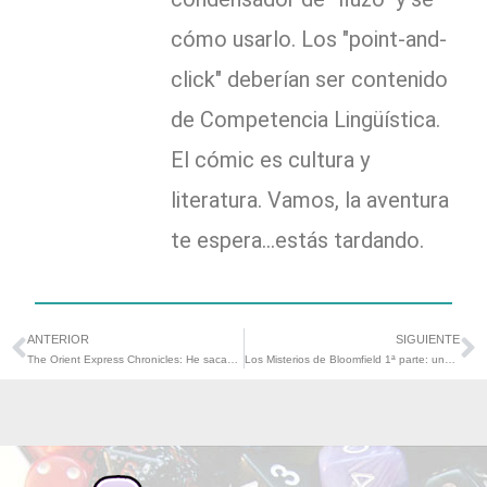
cómo usarlo. Los "point-and-
click" deberían ser contenido
de Competencia Lingüística.
El cómic es cultura y
literatura. Vamos, la aventura
te espera...estás tardando.
ANTERIOR
SIGUIENTE
Ant
S
The Orient Express Chronicles: He sacado la plaza con una programación basada en uso de juegos de rol
Los Misterios de Bloomfield 1ª parte: una nueva apuesta de #rolenlasaulas