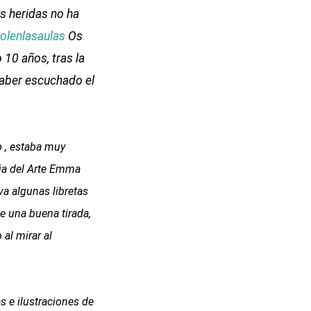
s heridas no ha
olenlasaulas
Os
10 años, tras la
 haber escuchado el
o , estaba muy
ria del Arte Emma
va algunas libretas
e una buena tirada,
 al mirar al
s e ilustraciones de