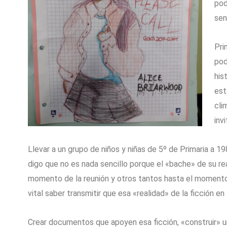
pod
sen
Pri
pod
his
est
cli
invi
Llevar a un grupo de niños y niñas de 5º de Primaria a 
digo que no es nada sencillo porque el «bache» de su re
momento de la reunión y otros tantos hasta el momento 
vital saber transmitir que esa «realidad» de la ficción e
Crear documentos que apoyen esa ficción, «construir» u