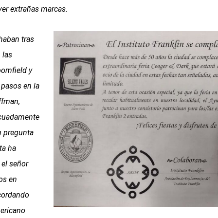
ver extrañas marcas.
haban tras
 las
oomfield y
 pasos en la
ffman,
decuadamente
u pregunta
ta ha
 el señor
vos en
ecordando
mericano