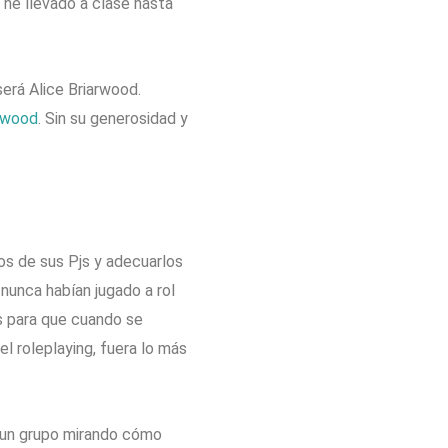
he llevado a clase hasta
será Alice Briarwood.
arwood
. Sin su generosidad y
os de sus Pjs y adecuarlos
 nunca habían jugado a rol
s para que cuando se
el roleplaying, fuera lo más
 un grupo mirando cómo