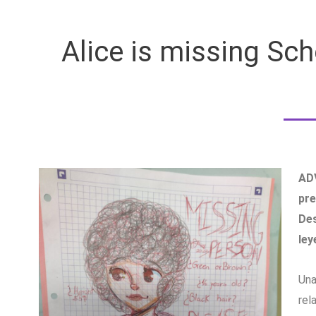
Alice is missing Sch
ADV
pre
Des
ley
Una
rel