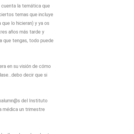
n cuenta la temática que
ciertos temas que incluye
que lo hicieran) y ya os
res años más tarde y
cia que tengas, todo puede
nera en su visión de cómo
 clase…debo decir que si
exalumn@s del Instituto
ja médica un trimestre