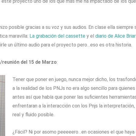
este proyecto uno de los que más me ha impactado de los que 
izo posible gracias a su voz y sus audios. En clase ella siempre 
ica maravilla:
La grabación del cassette
y el
diario de Alice Bri
irle un último audio para el proyecto pero…eso es otra historia.
a/reunión del 15 de Marzo
:
Tener que poner en juego, nunca mejor dicho, los trasfond
a la realidad de los PNJs no era algo sencillo para quienes
antes así que había que poner las suficientes herramienta
enfrentaran a la interacción con los Pnjs la interpretación, 
real y fluido posible.
¿Fácil? Ni por asomo peeeeero…en ocasiones el que haya