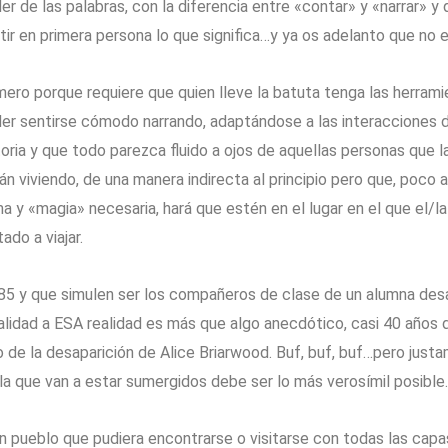
er de las palabras, con la diferencia entre «contar» y «narrar» 
tir en primera persona lo que significa…y ya os adelanto que no e
mero porque requiere que quien lleve la batuta tenga las herram
er sentirse cómodo narrando, adaptándose a las interacciones de
toria y que todo parezca fluido a ojos de aquellas personas que la
án viviendo, de una manera indirecta al principio pero que, poco 
ma y «magia» necesaria, hará que estén en el lugar en el que el/la
tado a viajar.
1985 y que simulen ser los compañeros de clase de un alumna de
alidad a ESA realidad es más que algo anecdótico, casi 40 años d
de la desaparición de Alice Briarwood. Buf, buf, buf…pero just
n la que van a estar sumergidos debe ser lo más verosímil posible.
n pueblo que pudiera encontrarse o visitarse con todas las cap