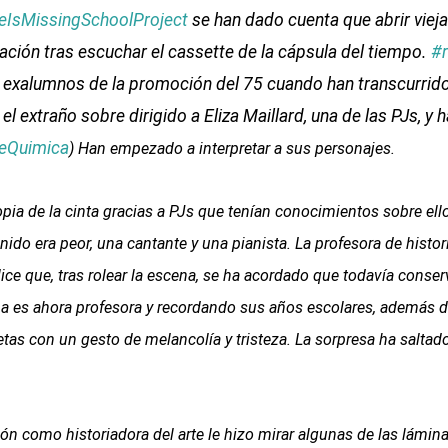
ceIsMissingSchoolProject
se han dado cuenta que abrir vieja
ción tras escuchar el cassette de la cápsula del tiempo.
#r
e exalumnos de la promoción del 75 cuando han transcurrido 
el extraño sobre dirigido a Eliza Maillard, una de las PJs, y
eQuimica
) Han empezado a interpretar a sus personajes.
pia de la cinta gracias a PJs que tenían conocimientos sobre ell
onido era peor, una cantante y una pianista. La profesora de histo
lice que, tras rolear la escena, se ha acordado que todavía conser
a es ahora profesora y recordando sus años escolares, además d
retas con un gesto de melancolía y tristeza. La sorpresa ha saltado
n como historiadora del arte le hizo mirar algunas de las lámina