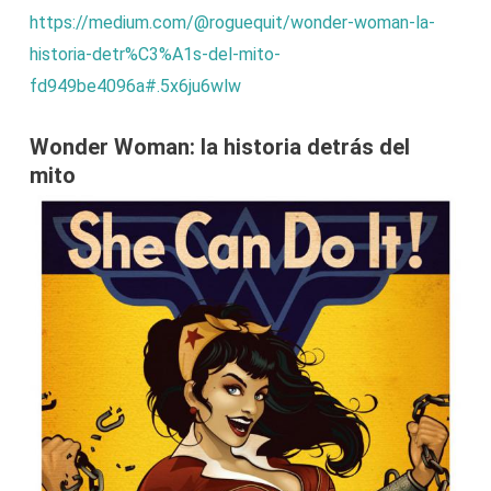
https://medium.com/@roguequit/wonder-woman-la-
historia-detr%C3%A1s-del-mito-
fd949be4096a#.5x6ju6wlw
Wonder Woman: la historia detrás del
mito