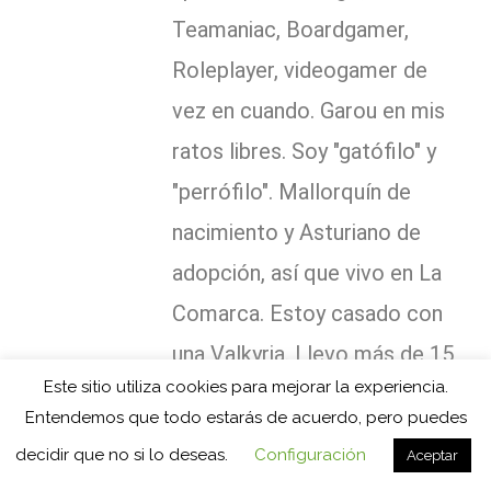
Teamaniac, Boardgamer,
Roleplayer, videogamer de
vez en cuando. Garou en mis
ratos libres. Soy "gatófilo" y
"perrófilo". Mallorquín de
nacimiento y Asturiano de
adopción, así que vivo en La
Comarca. Estoy casado con
una Valkyria. Llevo más de 15
Este sitio utiliza cookies para mejorar la experiencia.
años usando juegos como
Entendemos que todo estarás de acuerdo, pero puedes
dinamizador de contenidos.
decidir que no si lo deseas.
Configuración
Aceptar
Sir Daniel Fortesque debería