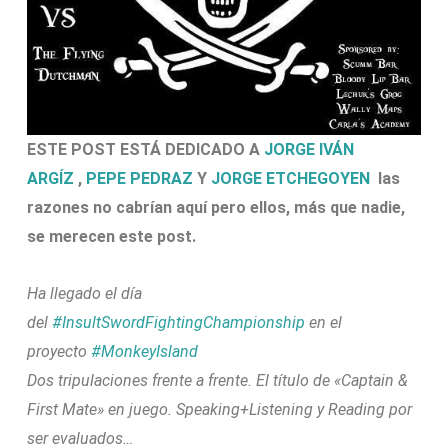
ESTE POST ESTÁ DEDICADO A
JORGE IVÁN
ARGÍZ
,
PEPE PEDRAZ
Y
JORGE ETCHEGOYEN
las
razones no cabrían aquí pero ellos, más que nadie,
se merecen este post.
Ha llegado el día
del
#InsultSwordFightingChampionship
en el
proyecto
#MonkeyIsland
Dos tripulaciones frente a frente. El título de «Captain &
First Mate» en juego. Speaking+Listening y Reading por
ser evaluados…