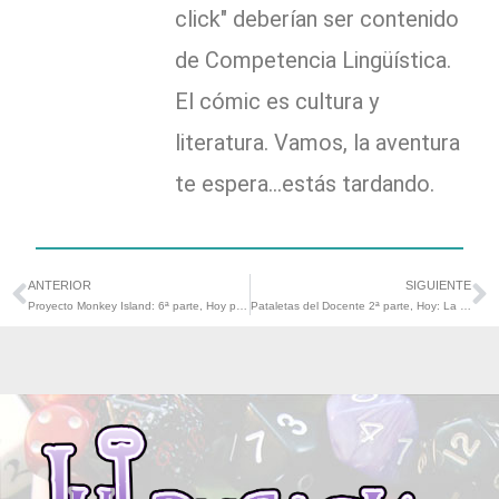
click" deberían ser contenido
de Competencia Lingüística.
El cómic es cultura y
literatura. Vamos, la aventura
te espera...estás tardando.
ANTERIOR
SIGUIENTE
Ant
S
Proyecto Monkey Island: 6ª parte, Hoy presentamos: «Insult Sword fighting for dummies» y Crónica de un «escupitajo».
Pataletas del Docente 2ª parte, Hoy: La difícil ecuación entre Profe y alumnado