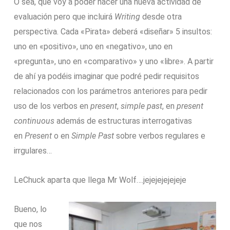
O sea, que voy a poder hacer una nueva actividad de
evaluación pero que incluirá
Writing
desde otra
perspectiva. Cada «Pirata» deberá «diseñar» 5 insultos:
uno en «positivo», uno en «negativo», uno en
«pregunta», uno en «comparativo» y uno «libre». A partir
de ahí ya podéis imaginar que podré pedir requisitos
relacionados con los parámetros anteriores para pedir
uso de los verbos en
present
,
simple past
, en
present
continuous
además de estructuras interrogativas
en
Present
o en
Simple Past
sobre verbos regulares e
irrgulares…
LeChuck aparta que llega Mr Wolf….jejejejejejeje
Bueno, lo
que nos