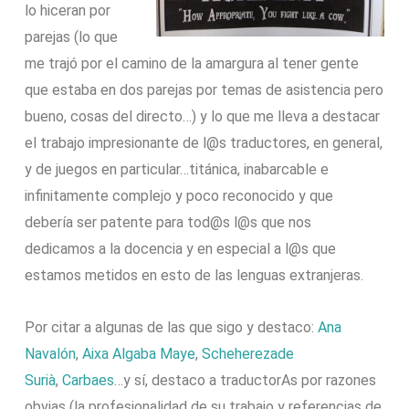
lo hiceran por
parejas (lo que
me trajó por el camino de la amargura al tener gente
que estaba en dos parejas por temas de asistencia pero
bueno, cosas del directo…) y lo que me lleva a destacar
el trabajo impresionante de l@s traductores, en general,
y de juegos en particular…titánica, inabarcable e
infinitamente complejo y poco reconocido y que
debería ser patente para tod@s l@s que nos
dedicamos a la docencia y en especial a l@s que
estamos metidos en esto de las lenguas extranjeras.
Por citar a algunas de las que sigo y destaco:
Ana
Navalón
,
Aixa Algaba Maye
,
Scheherezade
Surià
,
Carbaes
…y sí, destaco a traductorAs por razones
obvias (la profesionalidad de su trabajo y referencias de