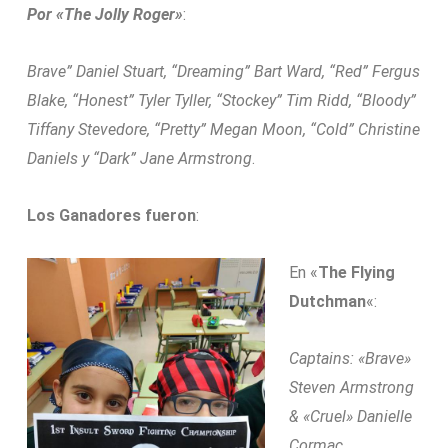
Por «The Jolly Roger»
:
Brave” Daniel Stuart, “Dreaming” Bart Ward, “Red” Fergus
Blake, “Honest” Tyler Tyller, “Stockey” Tim Ridd, “Bloody”
Tiffany Stevedore, “Pretty” Megan Moon, “Cold” Christine
Daniels y “Dark” Jane Armstrong
.
Los Ganadores fueron
:
En «
The Flying
Dutchman
«:
Captains: «Brave»
Steven Armstrong
& «Cruel» Danielle
Cormac.