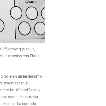
tleOfSorrow que anula,
ia la mansión con Elaine
 dirigía en un larguísimo
a investigar en su
n sobre las #BloodTears y
s así como desentrañar
uck no les ha contado…