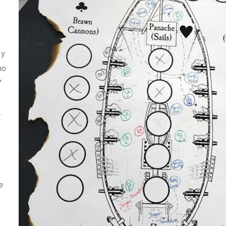
 y
mo
Y
…
e