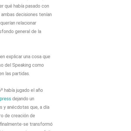
ver qué había pasado con
e ambas decisiones tenían
querían relacionar
asfondo general de la
n explicar una cosa que
uso del Speaking como
n las partidas.
 había jugado el año
xpress
dejando un
as y anécdotas que, a día
ro de creación de
-finalmente-se transformó