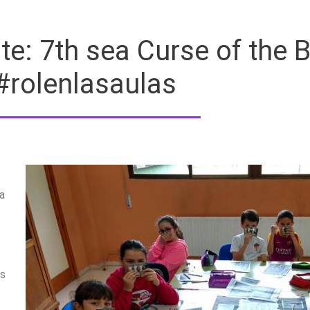
e: 7th sea Curse of the B
#rolenlasaulas
a
os