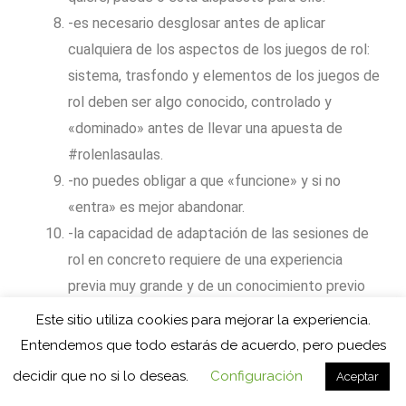
-es necesario desglosar antes de aplicar
cualquiera de los aspectos de los juegos de rol:
sistema, trasfondo y elementos de los juegos de
rol deben ser algo conocido, controlado y
«dominado» antes de llevar una apuesta de
#rolenlasaulas.
-no puedes obligar a que «funcione» y si no
«entra» es mejor abandonar.
-la capacidad de adaptación de las sesiones de
rol en concreto requiere de una experiencia
previa muy grande y de un conocimiento previo
extenso sobre la ambientación que se va a llevar
Este sitio utiliza cookies para mejorar la experiencia.
al aula. Sin esas capacidades de
Entendemos que todo estarás de acuerdo, pero puedes
adaptación/improvisación no se puede dar
decidir que no si lo deseas.
Configuración
Aceptar
respuesta ágil y eficiente a las posibilidades que