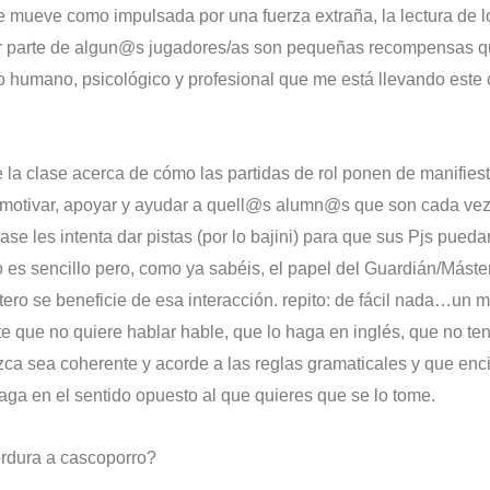
se mueve como impulsada por una fuerza extraña, la lectura de 
s por parte de algun@s jugadores/as son pequeñas recompensas
zo humano, psicológico y profesional que me está llevando este 
 la clase acerca de cómo las partidas de rol ponen de manifiesto
tar motivar, apoyar y ayudar a quell@s alumn@s que son cada ve
ase les intenta dar pistas (por lo bajini) para que sus Pjs pued
no es sencillo pero, como ya sabéis, el papel del Guardián/Máste
tero se beneficie de esa interacción. repito: de fácil nada…un
e que no quiere hablar hable, que lo haga en inglés, que no t
a sea coherente y acorde a las reglas gramaticales y que encim
haga en el sentido opuesto al que quieres que se lo tome.
rdura a cascoporro?