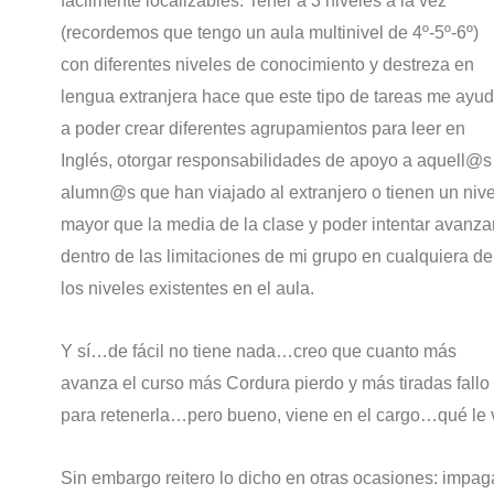
fácilmente localizables. Tener a 3 niveles a la vez
(recordemos que tengo un aula multinivel de 4º-5º-6º)
con diferentes niveles de conocimiento y destreza en
lengua extranjera hace que este tipo de tareas me ayu
a poder crear diferentes agrupamientos para leer en
Inglés, otorgar responsabilidades de apoyo a aquell@s
alumn@s que han viajado al extranjero o tienen un nive
mayor que la media de la clase y poder intentar avanza
dentro de las limitaciones de mi grupo en cualquiera de
los niveles existentes en el aula.
Y sí…de fácil no tiene nada…creo que cuanto más
avanza el curso más Cordura pierdo y más tiradas fallo
para retenerla…pero bueno, viene en el cargo…qué le 
Sin embargo reitero lo dicho en otras ocasiones: impaga