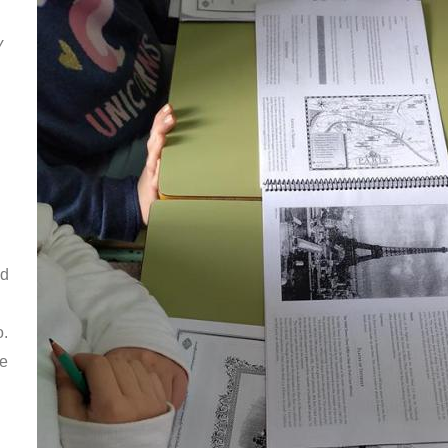
y
ad
o.
ue