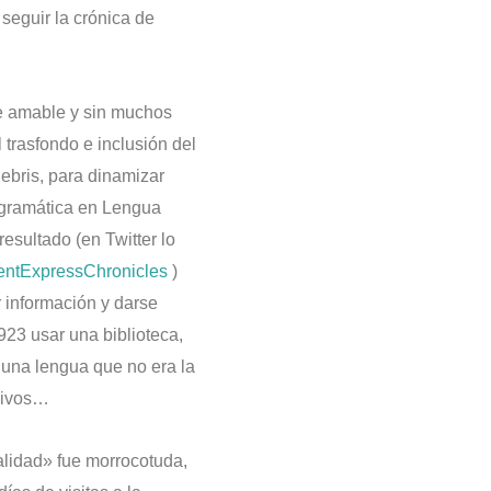
 seguir la crónica de
te amable y sin muchos
trasfondo e inclusión del
ebris, para dinamizar
y gramática en Lengua
esultado (en Twitter lo
entExpressChronicles
)
 información y darse
923 usar una biblioteca,
 una lengua que no era la
hivos…
lidad» fue morrocotuda,