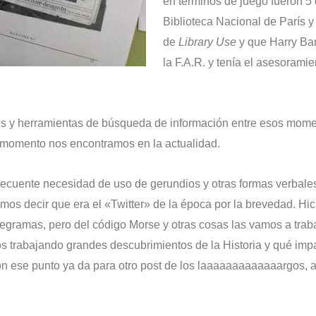
en términos de juego fueron 5 d
Biblioteca Nacional de París y 
de
Library Use
y que Harry Ban
la F.A.R. y tenía el asesorami
os y herramientas de búsqueda de información entre esos mom
 momento nos encontramos en la actualidad.
nsecuente necesidad de uso de gerundios y otras formas verbales
amos decir que era el «Twitter» de la época por la brevedad. H
telegramas, pero del código Morse y otras cosas las vamos a trab
os trabajando grandes descubrimientos de la Historia y qué imp
 ese punto ya da para otro post de los laaaaaaaaaaaaargos, a