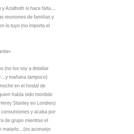
 y Azathoth si hace falta…
as reuniones de familias y
n lo tuyo (no importa el
anta»
(no los voy a detallar
oy…y mañana tampoco)
 noche en el hostal de
quien había sido mordido
 Henry Stanley en Londres)
s convulsiones y acaba por
ra de grupo mientras el
sin matarlo…(os aconsejo