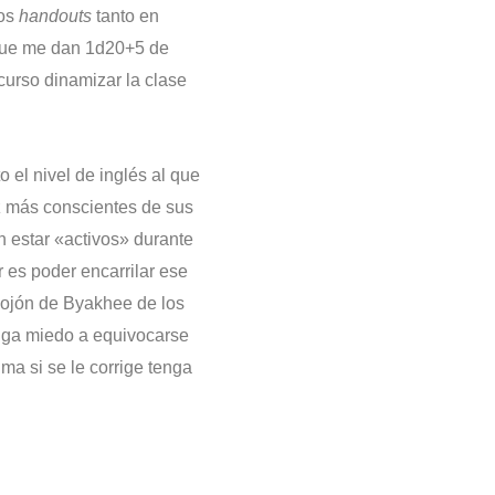
los
handouts
tanto en
 que me dan 1d20+5 de
curso dinamizar la clase
 el nivel de inglés al que
z más conscientes de sus
an estar «activos» durante
r es poder encarrilar ese
 mojón de Byakhee de los
enga miedo a equivocarse
a si se le corrige tenga